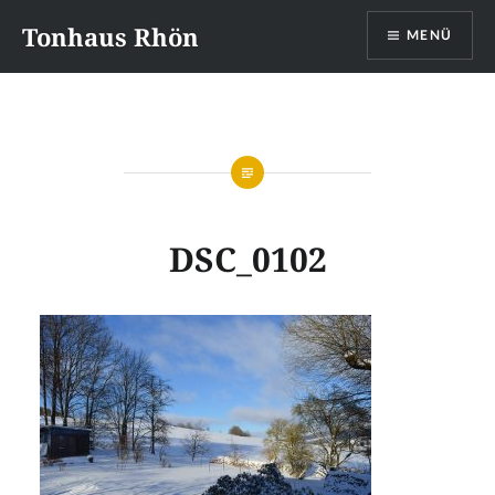
Direkt
Tonhaus Rhön
MENÜ
zum
Inhalt
DSC_0102