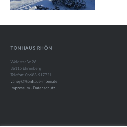
TONHAUS RHÖN
Waldstraße 26
36115 Ehrenberg
Telefon: 06683-917721
vaneyk@tonhaus-rhoen.de
Impressum
·
Datenschutz