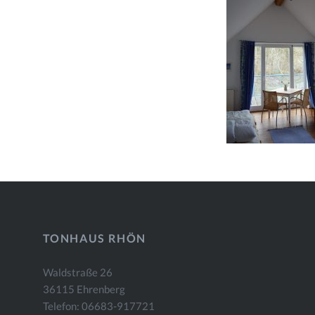
TONHAUS RHÖN
Waldstraße 26
36115 Ehrenberg
Telefon: 06683-917721