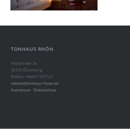
TONHAUS RHÖN
Waldstraße 26
36115 Ehrenberg
Telefon: 06683-917721
vaneyk@tonhaus-rhoen.de
Impressum
·
Datenschutz