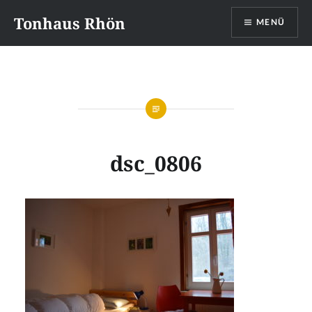
Direkt
Tonhaus Rhön
MENÜ
zum
Inhalt
dsc_0806