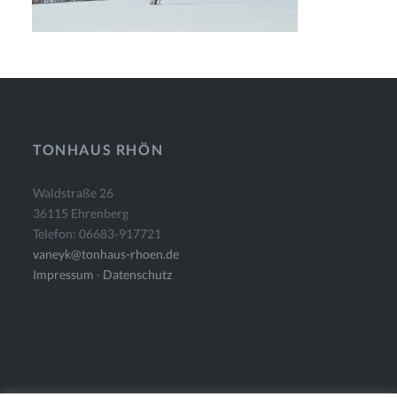
TONHAUS RHÖN
Waldstraße 26
36115 Ehrenberg
Telefon: 06683-917721
vaneyk@tonhaus-rhoen.de
Impressum
·
Datenschutz