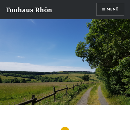
Direkt
Tonhaus Rhön
MENÜ
zum
Inhalt