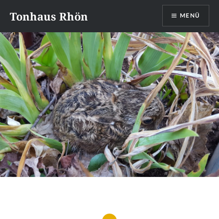
Direkt
Tonhaus Rhön
MENÜ
zum
Inhalt