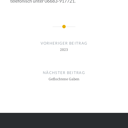
telefonisch unter 06683-917721.
Beitragsnavigation
VORHERIGER BEITRAG
2023
NÄCHSTER BEITRAG
Geflochtene Gaben