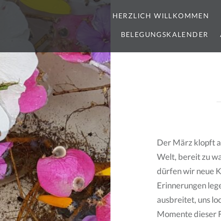
HERZLICH WILLKOMMEN
BELEGUNGSKALENDER
Der März klopft a
Welt, bereit zu w
dürfen wir neue K
Erinnerungen leg
ausbreitet, uns l
Momente dieser Fr