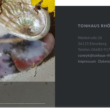
TONHAUS RH
Waldstraße 26
36115 Ehrenberg
Telefon: 06683-91
vaneyk@tonhaus-rh
Impressum
·
Datens