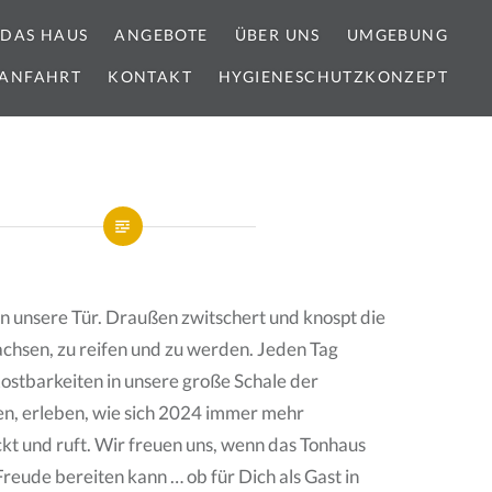
DAS HAUS
ANGEBOTE
ÜBER UNS
UMGEBUNG
ANFAHRT
KONTAKT
HYGIENESCHUTZKONZEPT
n unsere Tür. Draußen zwitschert und knospt die
achsen, zu reifen und zu werden. Jeden Tag
ostbarkeiten in unsere große Schale der
en, erleben, wie sich 2024 immer mehr
ockt und ruft. Wir freuen uns, wenn das Tonhaus
eude bereiten kann … ob für Dich als Gast in