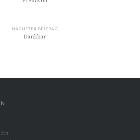
Freudvoll
NÄCHSTER BEITRAG
Dankbar
ÖN
7721