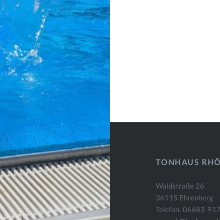
TONHAUS RH
Waldstraße 26
36115 Ehrenberg
Telefon: 06683-91