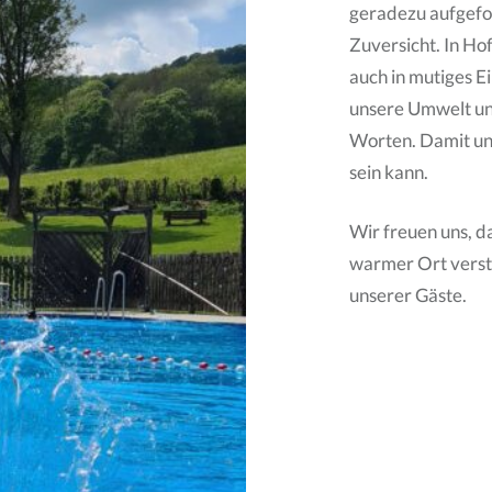
geradezu aufgefor
Zuversicht. In Ho
auch in mutiges 
unsere Umwelt uns
Worten. Damit uns
sein kann.
Wir freuen uns, d
warmer Ort versta
unserer Gäste.
Beitragsnavigati