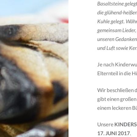
Basaltsteine geleg
die glühend-heißen
Kuhle gelegt. Währ
gemeinsam Lieder,
unseren Gedanken 
und Luft sowie Ker
Je nach Kinderwun
Elternteil in die 
Wir beschließen 
gibt einen großen
einem leckeren B
Unsere
KINDER
17. JUNI 2017
.