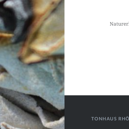
Beitragsnavigati
Naturerl
TONHAUS RH