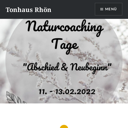
Direkt
Tonhaus Rhön
MENÜ
zum
Inhalt