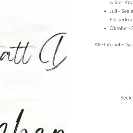
wilder Kno
Juli – See
Flüsterkra
Oktober- S
Alle Info unter
See
Beitragsnavigati
Seele