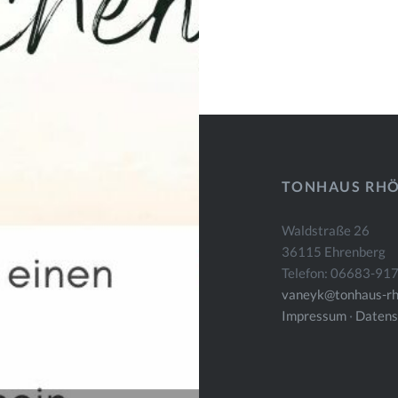
TONHAUS RH
Waldstraße 26
36115 Ehrenberg
Telefon: 06683-91
vaneyk@tonhaus-rh
Impressum
·
Datens