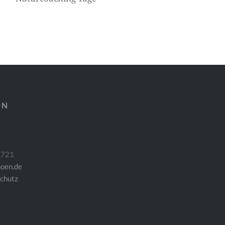
ÖN
7721
oen.de
chutz