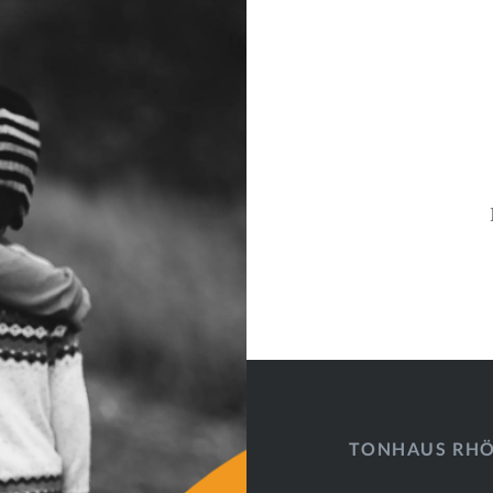
Beitragsnavigati
TONHAUS RH