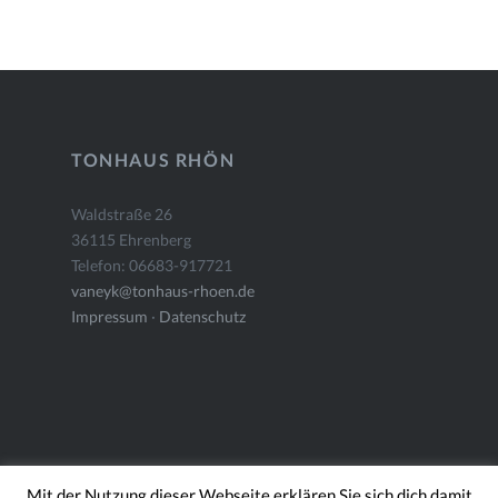
TONHAUS RHÖN
Waldstraße 26
36115 Ehrenberg
Telefon: 06683-917721
vaneyk@tonhaus-rhoen.de
Impressum
·
Datenschutz
Mit der Nutzung dieser Webseite erklären Sie sich dich damit